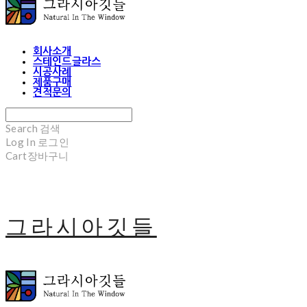
회사소개
스테인드글라스
시공사례
제품구매
견적문의
Search
검색
Log In
로그인
Cart
장바구니
그라시아깃들